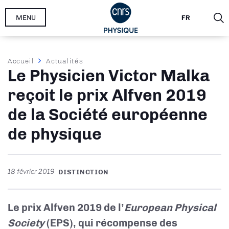
Aller
MENU
FR
au
contenu
principal
Fil
Accueil
Actualités
Le Physicien Victor Malka
d'Ariane
reçoit le prix Alfven 2019
de la Société européenne
de physique
18 février 2019
DISTINCTION
Le prix Alfven 2019 de l’
European Physical
Society
(EPS), qui récompense des