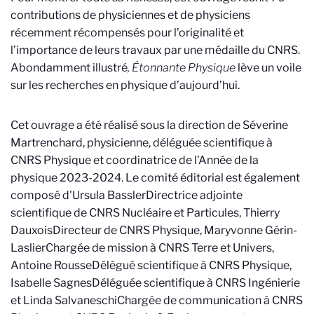
contributions de physiciennes et de physiciens
récemment récompensés pour l’originalité et
l’importance de leurs travaux par une médaille du CNRS.
Abondamment illustré
, Étonnante Physique
lève un voile
sur les recherches en physique d’aujourd’hui.
Cet ouvrage a été réalisé sous la direction de Séverine
Martrenchard,
physicienne, déléguée scientifique à
CNRS Physique et coordinatrice de l’Année de la
physique 2023-2024.
Le comité éditorial est également
composé d'Ursula Bassler
Directrice adjointe
scientifique de CNRS Nucléaire et Particules
, Thierry
Dauxois
Directeur de CNRS Physique
, Maryvonne Gérin-
Laslier
Chargée de mission à CNRS Terre et Univers
,
Antoine Rousse
Délégué scientifique à CNRS Physique
,
Isabelle Sagnes
Déléguée scientifique à CNRS Ingénierie
et Linda Salvaneschi
Chargée de communication à CNRS