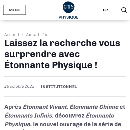
Aller
MENU
FR
au
contenu
principal
Fil
Accueil
Actualités
Laissez la recherche vous
d'Ariane
surprendre avec
Étonnante Physique !
26 octobre 2023
INSTITUTIONNEL
Après
Étonnant Vivant, Étonnante Chimie
et
Étonnants Infinis
, découvrez
Étonnante
Physique
, le nouvel ouvrage de la série de