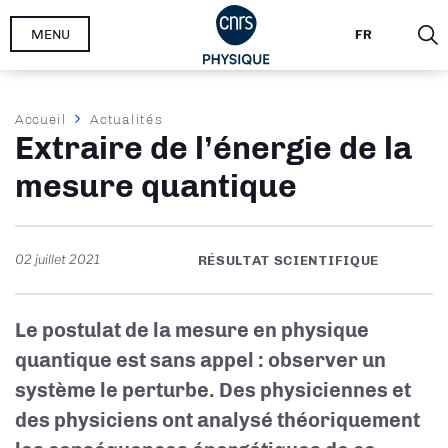
Aller
MENU
FR
au
contenu
principal
Fil
Accueil
Actualités
Extraire de l’énergie de la
d'Ariane
mesure quantique
02 juillet 2021
RÉSULTAT SCIENTIFIQUE
Le postulat de la mesure en physique
quantique est sans appel : observer un
système le perturbe. Des physiciennes et
des physiciens ont analysé théoriquement