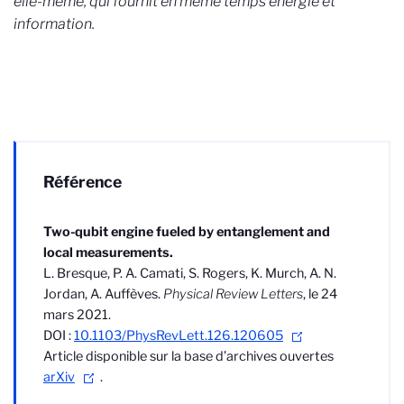
elle-même, qui fournit en même temps énergie et
information.
Référence
Two-qubit engine fueled by entanglement and
local measurements.
L. Bresque, P. A. Camati, S. Rogers, K. Murch, A. N.
Jordan, A. Auffèves.
Physical Review Letters
, le 24
mars 2021.
DOI :
10.1103/PhysRevLett.126.120605
Article disponible sur la base d’archives ouvertes
arXiv
.