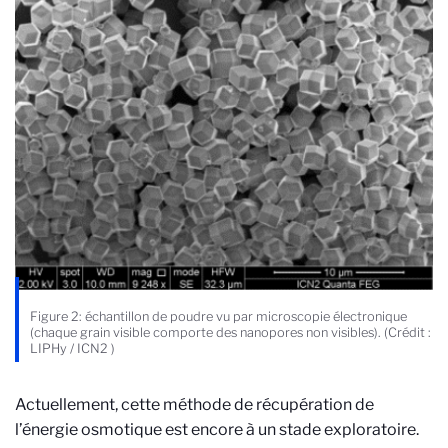
Figure 2: échantillon de poudre vu par microscopie électronique
(chaque grain visible comporte des nanopores non visibles). (Crédit :
LIPHy / ICN2 )
Actuellement, cette méthode de récupération de
l’énergie osmotique est encore à un stade exploratoire.