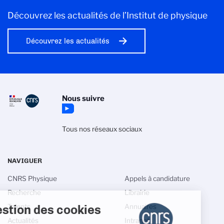
Découvrez les actualités de l’Institut de physique
Découvrez les actualités
Nous suivre
Tous nos réseaux sociaux
NAVIGUER
CNRS Physique
Appels à candidature
Recherche
Librairie
Gestion des cookies
Talents
Annuaires
Actualités
Intranet