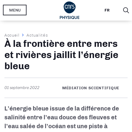
Aller
MENU
FR
au
contenu
principal
Fil
Accueil
Actualités
À la frontière entre mers
d'Ariane
et rivières jaillit l’énergie
bleue
01 septembre 2022
MÉDIATION SCIENTIFIQUE
L’énergie bleue issue de la différence de
salinité entre l’eau douce des fleuves et
l’eau salée de l’océan est une piste à