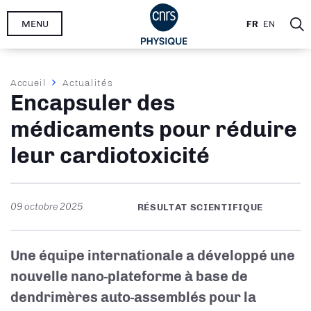
Aller
MENU
FR
EN
au
contenu
principal
Fil
Accueil
Actualités
Encapsuler des
d'Ariane
médicaments pour réduire
leur cardiotoxicité
09 octobre 2025
RÉSULTAT SCIENTIFIQUE
Une équipe internationale a développé une
nouvelle nano-plateforme à base de
dendrimères auto-assemblés pour la