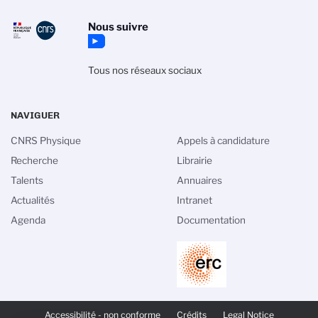
Nous suivre
Tous nos réseaux sociaux
NAVIGUER
CNRS Physique
Appels à candidature
Recherche
Librairie
Talents
Annuaires
 des cookies
Actualités
Intranet
Agenda
Documentation
e gestion des cookies du CNRS est élaborée en
c sa mission de recherche scientifique. Ce site
formation sur les cookies qu’il utilise et le contrôle
cessaires à son fonctionnement et son
 de confidentialité
PIED
DE
Accessibilité - non conforme
Crédits
Legal Notice