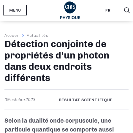
Aller
MENU
FR
au
contenu
principal
Fil
Accueil
Actualités
Détection conjointe de
d'Ariane
propriétés d’un photon
dans deux endroits
différents
09 octobre 2023
RÉSULTAT SCIENTIFIQUE
Selon la dualité onde-corpuscule, une
particule quantique se comporte aussi