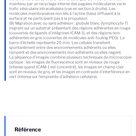
maintenu par un recyclage interne des pagaies moléculaires via le
trafic vésiculaire intracellulaire (vue en section à droite). Les
molécules membranaires non liés à l’actine (bleu) diffusent à la
surface et ne participent pas à la propulsion.
(B) Migration avec ou sans adhésion : globule blanc (lymphocyte T)
migrant sur un substrat présentant des régions adhérentes en rouge
(couvertes de ligands d’intégrines ICAM-1), et des régions non-
adhérentes en gris (couvertes de molécules anti-fouling PEG). La
barre d'échelle représente 20 mm. Les cellules transitent
spontanément entre des environnements adhérents où elles
rampent et des environnements non-adhérents où elles nagent.
La séquence d’images combine plusieurs techniques de microscopie
optique : les images de fluorescence sont en niveaux de rouge
(intense quand ICAM-1 est concentré), les images en champ clair
sont en niveaux de gris, et les images en contraste d'interférence en
vert (intense sur l’empreinte d’adhésion cellulaire).
Référence