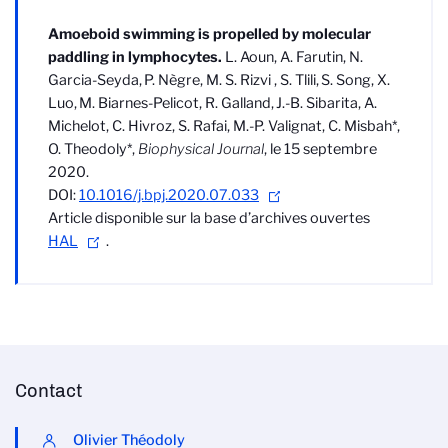
Amoeboid swimming is propelled by molecular
paddling in lymphocytes.
L. Aoun, A. Farutin, N.
Garcia-Seyda,
P. Nègre,
M. S. Rizvi ,
S. Tlili,
S. Song, X.
Luo,
M. Biarnes-Pelicot, R. Galland
,
J.-B. Sibarita
, A.
Michelot,
C. Hivroz,
S. Rafai, M.-P. Valignat, C. Misbah*,
O. Theodoly*,
Biophysical Journal
, le 15 septembre
2020.
DOI:
10.1016/j.bpj.2020.07.033
Article disponible sur la base d’archives ouvertes
HAL
.
Contact
Olivier Théodoly