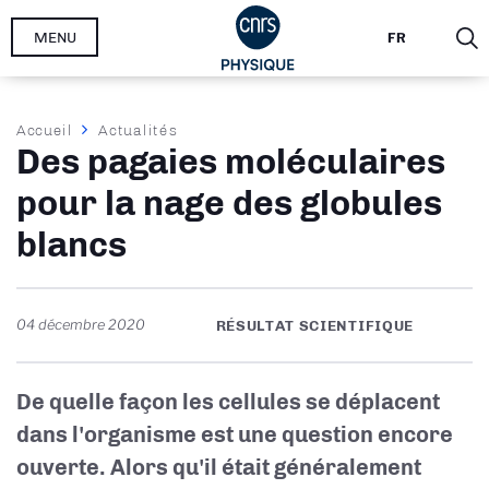
Aller
MENU
FR
au
contenu
principal
Fil
Accueil
Actualités
Des pagaies moléculaires
d'Ariane
pour la nage des globules
blancs
04 décembre 2020
RÉSULTAT SCIENTIFIQUE
De quelle façon les cellules se déplacent
dans l'organisme est une question encore
ouverte. Alors qu'il était généralement