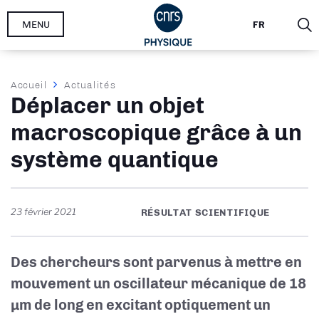
Aller
MENU
FR
au
contenu
principal
Fil
Accueil
Actualités
Déplacer un objet
d'Ariane
macroscopique grâce à un
système quantique
23 février 2021
RÉSULTAT SCIENTIFIQUE
Des chercheurs sont parvenus à mettre en
mouvement un oscillateur mécanique de 18
µm de long en excitant optiquement un