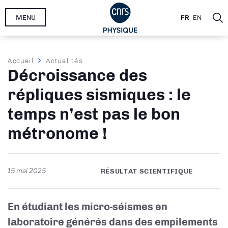
Aller
MENU
FR
EN
au
contenu
principal
Fil
Accueil
Actualités
Décroissance des
d'Ariane
répliques sismiques : le
temps n’est pas le bon
métronome !
15 mai 2025
RÉSULTAT SCIENTIFIQUE
En étudiant les micro-séismes en
laboratoire générés dans des empilements